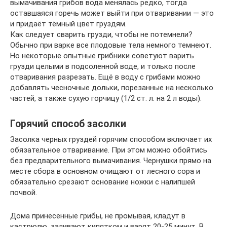
вымачивания грибов вода менялась редко, тогда
оставшаяся горечь может выйти при отваривании — это
и придаёт тёмный цвет груздям.
Как следует сварить грузди, чтобы не потемнели?
Обычно при варке все плодовые тела немного темнеют.
Но некоторые опытные грибники советуют варить
грузди целыми в подсоленной воде, и только после
отваривания разрезать. Ещё в воду с грибами можно
добавлять чесночные дольки, порезанные на несколько
частей, а также сухую горчицу (1/2 ст. л. на 2 л воды).
Горячий способ засолки
Засолка черных груздей горячим способом включает их
обязательное отваривание. При этом можно обойтись
без предварительного вымачивания. Чернушки прямо на
месте сбора в основном очищают от лесного сора и
обязательно срезают основание ножки с налипшей
почвой.
Дома принесенные грибы, не промывая, кладут в
кастрюлю, заливают кипятком и варят 20-25 минут. В