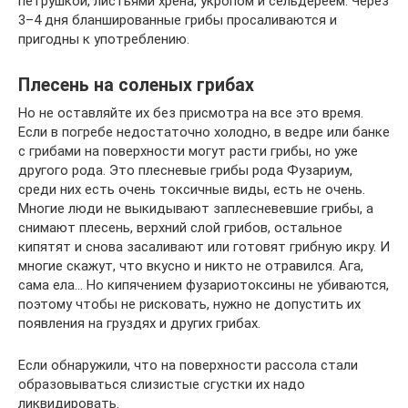
петрушкой, листьями хрена, укропом и сельдереем. Через
3–4 дня бланшированные грибы просаливаются и
пригодны к употреблению.
Плесень на соленых грибах
Но не оставляйте их без присмотра на все это время.
Если в погребе недостаточно холодно, в ведре или банке
с грибами на поверхности могут расти грибы, но уже
другого рода. Это плесневые грибы рода Фузариум,
среди них есть очень токсичные виды, есть не очень.
Многие люди не выкидывают заплесневевшие грибы, а
снимают плесень, верхний слой грибов, остальное
кипятят и снова засаливают или готовят грибную икру. И
многие скажут, что вкусно и никто не отравился. Ага,
сама ела… Но кипячением фузариотоксины не убиваются,
поэтому чтобы не рисковать, нужно не допустить их
появления на груздях и других грибах.
Если обнаружили, что на поверхности рассола стали
образовываться слизистые сгустки их надо
ликвидировать.