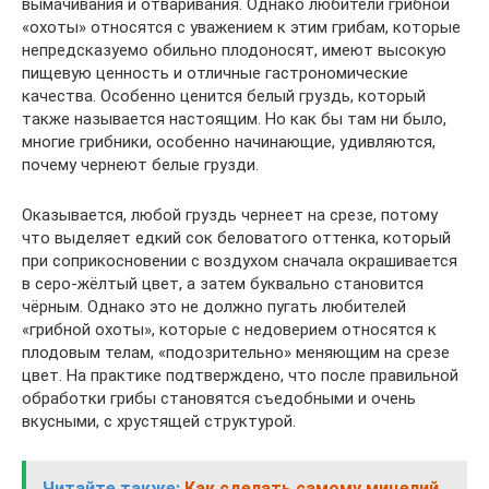
вымачивания и отваривания. Однако любители грибной
«охоты» относятся с уважением к этим грибам, которые
непредсказуемо обильно плодоносят, имеют высокую
пищевую ценность и отличные гастрономические
качества. Особенно ценится белый груздь, который
также называется настоящим. Но как бы там ни было,
многие грибники, особенно начинающие, удивляются,
почему чернеют белые грузди.
Оказывается, любой груздь чернеет на срезе, потому
что выделяет едкий сок беловатого оттенка, который
при соприкосновении с воздухом сначала окрашивается
в серо-жёлтый цвет, а затем буквально становится
чёрным. Однако это не должно пугать любителей
«грибной охоты», которые с недоверием относятся к
плодовым телам, «подозрительно» меняющим на срезе
цвет. На практике подтверждено, что после правильной
обработки грибы становятся съедобными и очень
вкусными, с хрустящей структурой.
Читайте также:
Как сделать самому мицелий