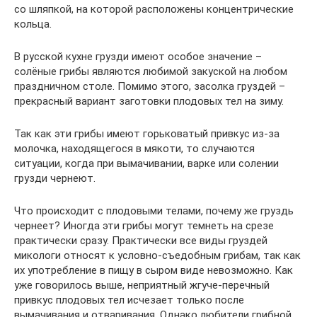
со шляпкой, на которой расположены концентрические
кольца.
В русской кухне грузди имеют особое значение –
солёные грибы являются любимой закуской на любом
праздничном столе. Помимо этого, засолка груздей –
прекрасный вариант заготовки плодовых тел на зиму.
Так как эти грибы имеют горьковатый привкус из-за
молочка, находящегося в мякоти, то случаются
ситуации, когда при вымачивании, варке или солении
грузди чернеют.
Что происходит с плодовыми телами, почему же груздь
чернеет? Иногда эти грибы могут темнеть на срезе
практически сразу. Практически все виды груздей
микологи относят к условно-съедобным грибам, так как
их употребление в пищу в сыром виде невозможно. Как
уже говорилось выше, неприятный жгуче-перечный
привкус плодовых тел исчезает только после
вымачивания и отваривания. Однако любители грибной