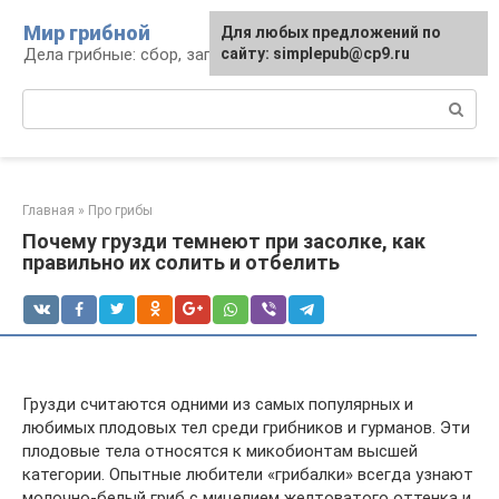
Перейти
Мир грибной
Для любых предложений по
к
Дела грибные: сбор, заготовка, рецепты
сайту: simplepub@cp9.ru
контенту
Поиск:
Главная
»
Про грибы
Почему грузди темнеют при засолке, как
правильно их солить и отбелить
Грузди считаются одними из самых популярных и
любимых плодовых тел среди грибников и гурманов. Эти
плодовые тела относятся к микобионтам высшей
категории. Опытные любители «грибалки» всегда узнают
молочно-белый гриб с мицелием желтоватого оттенка и