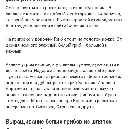
Существует много рассказов, стихов о Боровике. В
сказках упоминается добрый дух старичка – Боровичка,
который всем помогает. Выучив простой стишок, можно
без труда по описанию найти Боровик в лесу.
На пригорке у дорожки Гриб стоит на толстой ножке. От
дождя немного влажный, Белый гриб – большой и
важный.
Ранним утром на зоре, в утреннем тумане, нужно идти в
лес по грибы. Недаром в пословице сказано: «Первый
туман лета — верная грибная примета». Около тропинки,
под сосной или дубом, растет гриб Боровик. Издавна
Боровики еще называли «полковниками», потому что
возвышаются они над остальными грибами, как будто
командуют. Много написано про Боровики в рассказах
натуралистов: Сигунова, Стрижева и других.
Выращивание белых грибов из шляпок