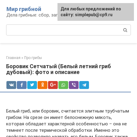
Перейти
Мир грибной
Для любых предложений по
к
Дела грибные: сбор, заготовка, рецепты
сайту: simplepub@cp9.ru
контенту
Поиск:
Главная
»
Про грибы
Боровик Сетчатый (Белый летний гриб
дубовый): фото и описание
Белый гриб, или боровик, считается элитным трубчатым
грибом. На срезе он имеет белоснежную мякоть,
которая обладает характерной особенностью – она не
темнеет после термической обработки. Именно это
свойство позволило назвать его белым. Боровик также