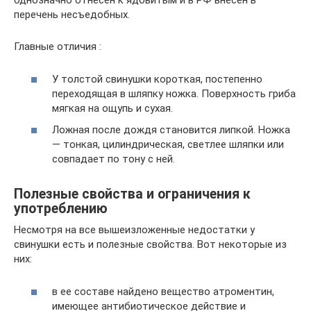
однозначно отнесён к ядовитым и в РФ внесён в
перечень несъедобных.
Главные отличия :
У толстой свинушки короткая, постепенно
переходящая в шляпку ножка. Поверхность гриба
мягкая на ощупь и сухая.
Ложная после дождя становится липкой. Ножка
— тонкая, цилиндрическая, светлее шляпки или
совпадает по тону с ней.
Полезные свойства и ограничения к
употреблению
Несмотря на все вышеизложенные недостатки у
свинушки есть и полезные свойства. Вот некоторые из
них:
в ее составе найдено вещество атроментин,
имеющее антибиотическое действие и