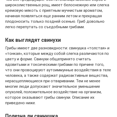
широколиственных рощ, имеет белоснежную или слегка
кремовую мякоть с приятным мучнистым ароматом,
начиная появляться еще ранним летом и прекращая
плодоносить только поздней осенью. Гриб довольно
легко перепутать со съедобными грибами.
Как выглядят свинухи
Грибы имеют две разновидности: свинушка «толстая» и
«тонкая», которые между собой слегка различаются по
цвету и форме. Свинухи общепринято считать
ядовитыми и токсическими грибами по причине того,
что они провоцируют аутоиммунные воздействия в теле
человека, а также содержат радиоактивные вещества,
нерасщепляющиеся при отваривании. Тем не менее
многие люди допускают значительное уменьшение
опухолей, положительное воздействие на организм,
которое оказывают грибы свинухи. Описание их
приведено ниже.
Полезна ли свинушка