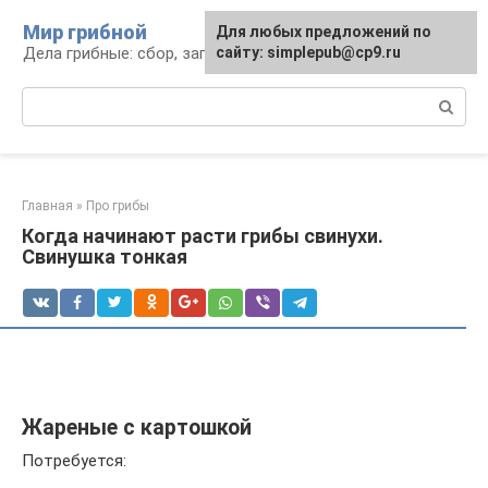
Перейти
Мир грибной
Для любых предложений по
к
Дела грибные: сбор, заготовка, рецепты
сайту: simplepub@cp9.ru
контенту
Поиск:
Главная
»
Про грибы
Когда начинают расти грибы свинухи.
Свинушка тонкая
Жареные с картошкой
Потребуется: