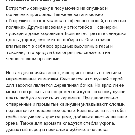
Встретить свинушку в лесу можно на опушках и
солнечных пригорках. Также ее ватаги можно
обнаружить по кромкам картофельных полей, на лесных
полянках. Другие названия у этих грибов – свинарки,
чушкари и даже коровники. Если вы встретите свинушки
вдоль дороги, лучше их не собирать. Они отлично
впитывают в себя все вредные выхлопные газы и
токсины, что вряд ли благоприятно скажется на
человеческом организме.
Не каждая хозяйка знает, как приготовить соленые и
маринованные свинушки. Считается, что лучшей тарой
для засолки является деревянная бочка. Но вряд ли ее
можно встретить на современной кухне, поэтому лучше
взять любую емкость из керамики. Предварительно
отваренные и промытые свинушки укладывают слоями,
пересыпая их поваренной солью. Если вы хотите, чтобы
грибы получились хрустящими, добавьте листья вишни и
хрена. Также для аромата кладутся стебли укропа,
душистый перец и несколько зубчиков чеснока.