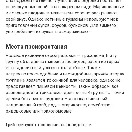
она подходит отлично. Лучше всего рядовка проявляет
свои вкусовые свойства в жареном виде. Маринованные
и соленые плодовые тела также хорошо раскрывают
свой вкус. Однако истинные гурманы используют их в
приготовлении супов, соусов, бульонов. Для зимнего
употребления их сушат и замораживают.
Места произрастания
Родовое название серой рядовки — трихолома. В эту
группу объединяют множество видов, среди которых
есть ядовитые и условно-съедобные. Также
встречаются съедобные и несъедобные, причём вторая
группа не является токсичной для человека, однако не
представляет пищевой ценности. Таким образом, все
разновидности трихоломы делятся на 4 группы. С точки
зрения ботаников, рядовка — это пластинчатый
надпочвенный гриб, род — агариковые, семейство —
рядовковые или трихоломовые.
Гриб свинушка: основные разновидности