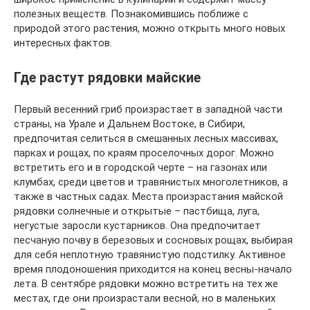
полезных веществ. Познакомившись поближе с
природой этого растения, можно открыть много новых
интересных фактов.
Где растут рядовки майские
Первый весенний гриб произрастает в западной части
страны, на Урале и Дальнем Востоке, в Сибири,
предпочитая селиться в смешанных лесных массивах,
парках и рощах, по краям проселочных дорог. Можно
встретить его и в городской черте – на газонах или
клумбах, среди цветов и травянистых многолетников, а
также в частных садах. Места произрастания майской
рядовки солнечные и открытые – пастбища, луга,
негустые заросли кустарников. Она предпочитает
песчаную почву в березовых и сосновых рощах, выбирая
для себя неплотную травянистую подстилку. Активное
время плодоношения приходится на конец весны-начало
лета. В сентябре рядовки можно встретить на тех же
местах, где они произрастали весной, но в маленьких