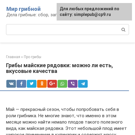
Перейти
Мир грибной
Для любых предложений по
к
Дела грибные: сбор, заготовка, рецепты
сайту: simplepub@cp9.ru
контенту
Поиск:
Главная
»
Про грибы
Грибы майские рядовки: можно ли есть,
вкусовые качества
Май — прекрасный сезон, чтобы попробовать себя в
роли грибника. Не многие знают, что именно в этом
месяце можно найти немало плодов такого полезного
вида, как майская рядовка. Этот небольшой плод имеет
широкое применение в кулинарии и содержит массу