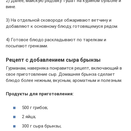
2) Далее, майскую рядовку тушат на курином бульоне и
вине.
3) На отдельной сковороде обжаривают ветчину и
добавляют к основному блюду, готовящемуся рядом.
4) Готовое блюдо раскладывают по тарелкам и
посыпают гренками.
Рецепт с добавлением сыра брынзы
Гурманам, наверняка понравится рецепт, включающий в
свое приготовление сыр. Домашняя брынза сделает
блюдо более нежным, вкусным, ароматным и полезным.
Продукты для приготовления:
500 г грибов;
2 яйца;
300 г сыра брынзы;