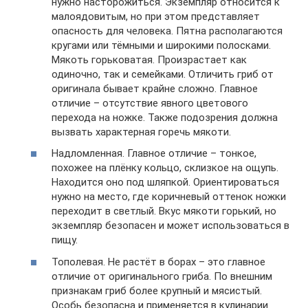
нужно насторожиться. Экземпляр относится к
малоядовитым, но при этом представляет
опасность для человека. Пятна располагаются
кругами или тёмными и широкими полосками.
Мякоть горьковатая. Произрастает как
одиночно, так и семейками. Отличить гриб от
оригинала бывает крайне сложно. Главное
отличие – отсутствие явного цветового
перехода на ножке. Также подозрения должна
вызвать характерная горечь мякоти.
Надломленная. Главное отличие – тонкое,
похожее на плёнку кольцо, склизкое на ощупь.
Находится оно под шляпкой. Ориентироваться
нужно на место, где коричневый оттенок ножки
переходит в светлый. Вкус мякоти горький, но
экземпляр безопасен и может использоваться в
пищу.
Тополевая. Не растёт в борах – это главное
отличие от оригинального гриба. По внешним
признакам гриб более крупный и мясистый.
Особь безопасна и применяется в кулинарии