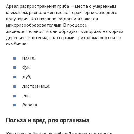
Ареал распространения гриба — места с умеренным
климатом, расположенные на территории Северного
полушария. Как правило, рядовки являются
микоризообразователями. В процессе
жизнедеятельности они образуют микоризы на корнях
деревьев. Растения, с которыми трихолома состоит в
симбиозе:
пихта;
бук;
дуб;
лиственница;
ель;
берёза.
Польза и вред для организма
Кулинарные блюда из майской рядовки не только