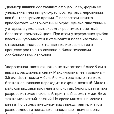
Диаметр шляпки составляет от 5 до 12 см, форма ее
уплощенная или выпукло-распростертая, с неровными,
как бы треснутыми краями. С возрастом шляпка
приобретает желто-охряный окрас, однако пластинки и
у старых, и у молодых экземпляров имеют светлый,
беловато-кремовый цвет. При этом у переросших грибов
пластины утончаются и становятся более частыми. У
отдельных плодовых тел шляпка искривляется в
процессе роста, что связано с биологическими
особенностями строения.
Укороченная, плотная ножка не вырастает более 9 см в
высоту, расширяясь книзу. Максимальная ее толщина –
3,5 см. Цвет ножки – белый с желтоватым оттенком,
ближе к основанию переходит в охряно-желтый. Мякоть
майской рядовки плотная и мясистая, белого цвета, при
разрезе источает сильный, приятный аромат муки. Вкус
также мучнистый, свежий. На срезе мякоть не меняет
цвета. По своему внешнему виду представители этой
разновидности несколько напоминают шампиньоны.