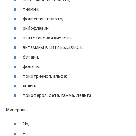
тиамин;
фолиевая кислота;
рибофлавин;
пантотеновая кислота;
витамины K1,B12,B6,D,D2,С, Е;
бетаин;
фолаты;
токотриенол, альфа;
холин;
токоферол, бета, гамма, дельта.
Минералы:
Na;
Fe;