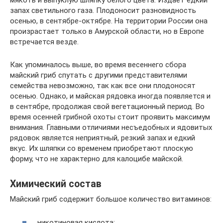
мякоть и выпуклую шляпку белого цвета. Издает едкий
запах светильного газа. Плодоносит разновидность
осенью, в сентябре-октябре. На территории России она
произрастает только в Амурской области, но в Европе
встречается везде.
Как упоминалось выше, во время весеннего сбора
майский гриб спутать с другими представителями
семейства невозможно, так как все они плодоносят
осенью. Однако, и майская рядовка иногда появляется и
в сентябре, продолжая свой вегетационный период. Во
время осенней грибной охоты стоит проявить максимум
внимания. Главными отличиями несъедобных и ядовитых
рядовок является неприятный, резкий запах и едкий
вкус. Их шляпки со временем приобретают плоскую
форму, что не характерно для калоцибе майской.
Химический состав
Майский гриб содержит большое количество витаминов:
никотиновая кислота;