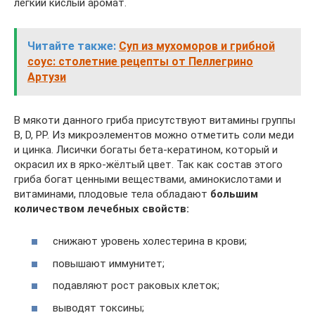
лёгкий кислый аромат.
Читайте также:
Суп из мухоморов и грибной
соус: столетние рецепты от Пеллегрино
Артузи
В мякоти данного гриба присутствуют витамины группы
B, D, PP. Из микроэлементов можно отметить соли меди
и цинка. Лисички богаты бета-кератином, который и
окрасил их в ярко-жёлтый цвет. Так как состав этого
гриба богат ценными веществами, аминокислотами и
витаминами, плодовые тела обладают
большим
количеством лечебных свойств:
снижают уровень холестерина в крови;
повышают иммунитет;
подавляют рост раковых клеток;
выводят токсины;