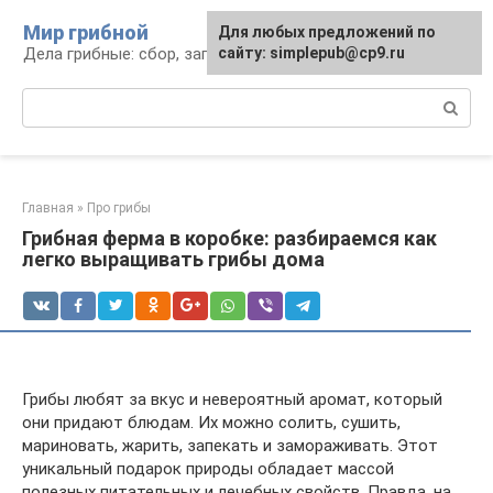
Перейти
Мир грибной
Для любых предложений по
к
Дела грибные: сбор, заготовка, рецепты
сайту: simplepub@cp9.ru
контенту
Поиск:
Главная
»
Про грибы
Грибная ферма в коробке: разбираемся как
легко выращивать грибы дома
Грибы любят за вкус и невероятный аромат, который
они придают блюдам. Их можно солить, сушить,
мариновать, жарить, запекать и замораживать. Этот
уникальный подарок природы обладает массой
полезных питательных и лечебных свойств. Правда, на