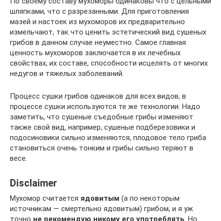
По своему составу мухоморы одинаковы что с цельными
шляпками, что с разрезанными. Для приготовления
мазей и настоек из мухоморов их предварительно
измельчают, так что ценить эстетический вид сушеных
грибов в данном случае неуместно. Самое главная
ценность мухоморов заключается в их лечебных
свойствах, их составе, способности исцелять от многих
недугов и тяжелых заболеваний.
Процесс сушки грибов одинаков для всех видов, в
процессе сушки используются те же технологии. Надо
заметить, что сушеные съедобные грибы изменяют
также свой вид, например, сушеные подберезовики и
подосиновики сильно изменяются, плодовое тело гриба
становиться очень тонким и грибы сильно теряют в
весе.
Disclaimer
Мухомор считается
ядовитым
(а по некоторым
источникам — смертельно ядовитым) грибом, и я уж
точно
не рекомендую никому его употреблять
. Но