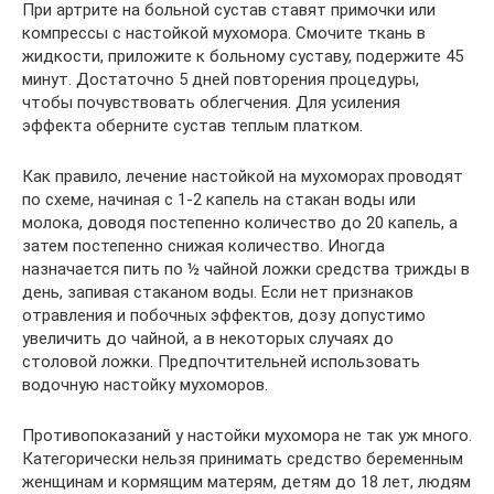
При артрите на больной сустав ставят примочки или
компрессы с настойкой мухомора. Смочите ткань в
жидкости, приложите к больному суставу, подержите 45
минут. Достаточно 5 дней повторения процедуры,
чтобы почувствовать облегчения. Для усиления
эффекта оберните сустав теплым платком.
Как правило, лечение настойкой на мухоморах проводят
по схеме, начиная с 1-2 капель на стакан воды или
молока, доводя постепенно количество до 20 капель, а
затем постепенно снижая количество. Иногда
назначается пить по ½ чайной ложки средства трижды в
день, запивая стаканом воды. Если нет признаков
отравления и побочных эффектов, дозу допустимо
увеличить до чайной, а в некоторых случаях до
столовой ложки. Предпочтительней использовать
водочную настойку мухоморов.
Противопоказаний у настойки мухомора не так уж много.
Категорически нельзя принимать средство беременным
женщинам и кормящим матерям, детям до 18 лет, людям