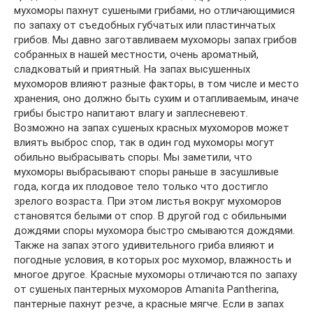
мухоморы пахнут сушеными грибами, но отличающимися
по запаху от съедобных губчатых или пластинчатых
грибов. Мы давно заготавливаем мухоморы запах грибов
собранных в нашей местности, очень ароматный,
сладковатый и приятный. На запах высушенных
мухоморов влияют разные факторы, в том числе и место
хранения, оно должно быть сухим и отапливаемым, иначе
грибы быстро напитают влагу и заплесневеют.
Возможно на запах сушеных красных мухоморов может
влиять выброс спор, так в один год мухоморы могут
обильно выбрасывать споры. Мы заметили, что
мухоморы выбрасывают споры раньше в засушливые
года, когда их плодовое тело только что достигло
зрелого возраста. При этом листья вокруг мухоморов
становятся белыми от спор. В другой год с обильными
дождями споры мухомора быстро смываются дождями.
Также на запах этого удивительного гриба влияют и
погодные условия, в которых рос мухомор, влажность и
многое другое. Красные мухоморы отличаются по запаху
от сушеных пантерных мухоморов Amanita Pantherina,
пантерные пахнут резче, а красные мягче. Если в запах