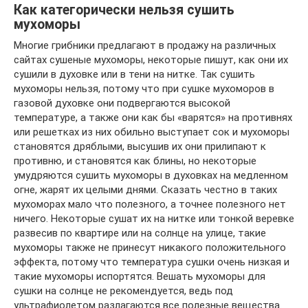
Как категорически нельзя сушить
мухоморы
Многие грибники предлагают в продажу на различных
сайтах сушеные мухоморы, некоторые пишут, как они их
сушили в духовке или в тени на нитке. Так сушить
мухоморы нельзя, потому что при сушке мухоморов в
газовой духовке они подвергаются высокой
температуре, а также они как бы «варятся» на противнях
или решетках из них обильно выступает сок и мухоморы
становятся дряблыми, высушив их они прилипают к
противню, и становятся как блины, но некоторые
умудряются сушить мухоморы в духовках на медленном
огне, жарят их целыми днями. Сказать честно в таких
мухоморах мало что полезного, а точнее полезного нет
ничего. Некоторые сушат их на нитке или тонкой веревке
развесив по квартире или на солнце на улице, такие
мухоморы также не принесут никакого положительного
эффекта, потому что температура сушки очень низкая и
такие мухоморы испортятся. Вешать мухоморы для
сушки на солнце не рекомендуется, ведь под
ультрафиолетом разлагаются все полезные вещества.