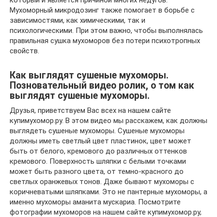
который и является причиной многих недугов.
Мухоморный микродозинг также помогает в борьбе с
зависимостями, как химическими, так и
психологическими. При этом важно, чтобы выполнялась
правильная сушка мухоморов без потери психотропных
свойств.
Как выглядят сушеные мухоморы.
Позновательный видео ролик, о том как
выглядят сушеные мухоморы.
Друзья, приветствуем Вас всех на нашем сайте
купимухомор.ру. В этом видео мы расскажем, как должны
выглядеть сушеные мухоморы. Сушеные мухоморы
должны иметь светлый цвет пластинок, цвет может
быть от белого, кремового до различных оттенков
кремового. Поверхность шляпки с белыми точками
может быть разного цвета, от темно-красного до
светлых оранжевых тонов. Даже бывают мухоморы с
коричневатыми шляпками. Это не пантерные мухоморы, а
именно мухоморы аманита мускариа. Посмотрите
фотографии мухоморов на нашем сайте купимухомор.ру,