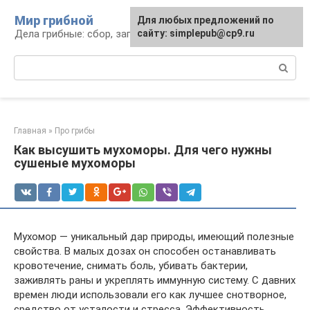
Перейти
Мир грибной
Для любых предложений по
к
Дела грибные: сбор, заготовка, рецепты
сайту: simplepub@cp9.ru
контенту
Поиск:
Главная
»
Про грибы
Как высушить мухоморы. Для чего нужны
сушеные мухоморы
Мухомор — уникальный дар природы, имеющий полезные
свойства. В малых дозах он способен останавливать
кровотечение, снимать боль, убивать бактерии,
заживлять раны и укреплять иммунную систему. С давних
времен люди использовали его как лучшее снотворное,
средство от усталости и стресса. Эффективность