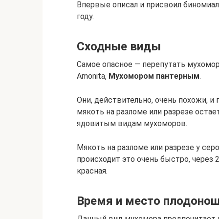
Впервые описал и присвоил биномиал
году.
Сходные виды
Самое опасное — перепутать мухомор
Amonita,
Мухомором пантерным
.
Они, действительно, очень похожи, и 
мякоть на разломе или разрезе остае
ядовитым видам мухоморов.
Мякоть на разломе или разрезе у сер
происходит это очень быстро, через 
красная.
Время и место плодоно
Данный вид мухомора предпочитает л