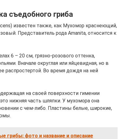
ка съедобного гриба
scens) известен также, как Мухомор краснеющий,
вый. Представитель рода Amanita, относится к
ах 6 – 20 см, грязно-розового оттенка,
ьями. Вначале округлая или яйцевидная, но в
ее распростертой. Во время дождя на ней
содержащая на своей поверхности гимении
это нижняя часть шляпки. У мухомора она
новении с чем-либо. Пластины белые, широкие,
рмы.
е грибы: фото и название и описание