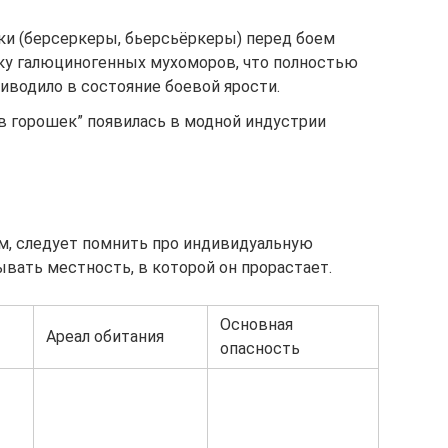
и (берсеркеры, бьерсьёркеры) перед боем
йку галюциногенных мухоморов, что полностью
риводило в состояние боевой ярости.
 “в горошек” появилась в модной индустрии
м, следует помнить про индивидуальную
вать местность, в которой он прорастает.
Основная
Ареал обитания
опасность