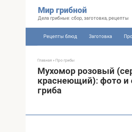
Перейти
Мир грибной
к
контенту
Дела грибные: сбор, заготовка, рецепты
Рецепты блюд
Заготовка
Про
Главная
»
Про грибы
Мухомор розовый (се
краснеющий): фото и
гриба