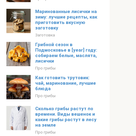
Маринованные лисички на
зиму: лучшие рецепты, как
приготовить вкусную
заготовку
Заготовка
Грибной сезон в
Подмосковье в [year] году:
собираем белые, маслята,
лисички
Про грибы
Как готовить трутовик:
чай, маринование, лучшие
блюда
Про грибы
Сколько грибы растут по
времени. Виды вешенок и
какие грибы растут в лесу
на земле
Про грибы