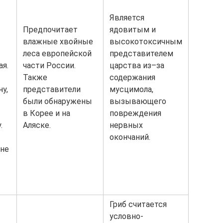
Является
Предпочитает
ядовитым и
влажные хвойные
высокотоксичным
леса европейской
представителем
ая.
части России.
царства из–за
Также
содержания
ну,
представители
мусцимола,
были обнаружены
вызывающего
в Корее и на
повреждения
.
Аляске.
нервных
окончаний.
 не
Гриб считается
условно-