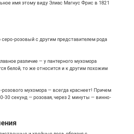
ьное имя этому виду Элиас Магнус Фрис в 1821
 серо-розовый с другим представителем рода
главное различие — у пантерного мухомора
тся белой, то же относится и к другим похожим
о-розового мухомора — всегда краснеет! Причем
20-30 секунд — розовая, через 2 минуты — винно-
шения
иственные и хвойные леса, образуя с