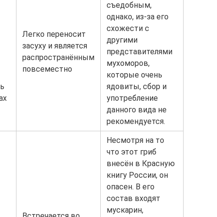
съедобным,
однако, из-за его
схожести с
Легко переносит
другими
засуху и является
представителями
распространённым
мухоморов,
повсеместно
которые очень
ть
ядовиты, сбор и
ах
употребление
данного вида не
рекомендуется.
Несмотря на то
что этот гриб
внесён в Красную
книгу России, он
опасен. В его
состав входят
мускарин,
Встречается во