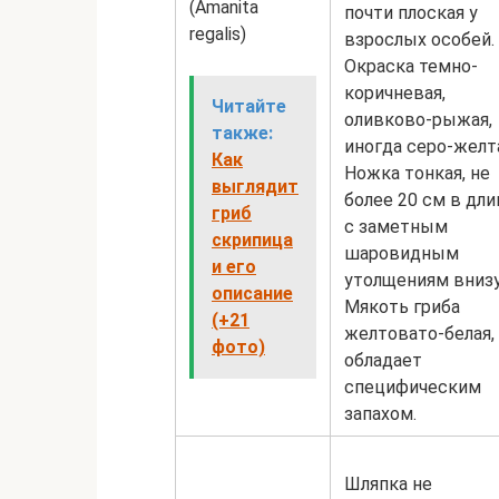
(Amanita
почти плоская у
regalis)
взрослых особей.
Окраска темно-
коричневая,
Читайте
оливково-рыжая,
также:
иногда серо-желт
Как
Ножка тонкая, не
выглядит
более 20 см в дли
гриб
с заметным
скрипица
шаровидным
и его
утолщениям внизу
описание
Мякоть гриба
(+21
желтовато-белая,
фото)
обладает
специфическим
запахом.
Шляпка не