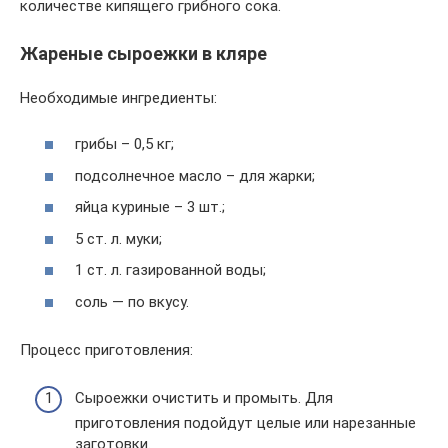
количестве кипящего грибного сока.
Жареные сыроежки в кляре
Необходимые ингредиенты:
грибы – 0,5 кг;
подсолнечное масло – для жарки;
яйца куриные – 3 шт.;
5 ст. л. муки;
1 ст. л. газированной воды;
соль — по вкусу.
Процесс приготовления:
Сыроежки очистить и промыть. Для
приготовления подойдут целые или нарезанные
заготовки.