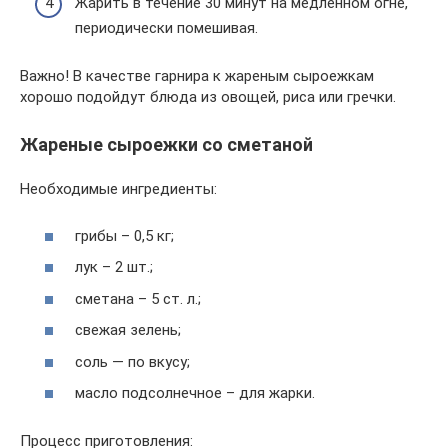
Жарить в течение 30 минут на медленном огне,
периодически помешивая.
Важно! В качестве гарнира к жареным сыроежкам
хорошо подойдут блюда из овощей, риса или гречки.
Жареные сыроежки со сметаной
Необходимые ингредиенты:
грибы – 0,5 кг;
лук – 2 шт.;
сметана – 5 ст. л.;
свежая зелень;
соль — по вкусу;
масло подсолнечное – для жарки.
Процесс приготовления: