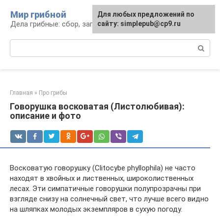
Перейти
Мир грибной
Для любых предложений по
к
Дела грибные: сбор, заготовка, рецепты
сайту: simplepub@cp9.ru
контенту
Поиск:
Главная
»
Про грибы
Говорушка восковатая (Листолюбивая):
описание и фото
Восковатую говорушку (Clitocybe phyllophila) не часто
находят в хвойных и лиственных, широколиственных
лесах. Эти симпатичные говорушки полупрозрачны при
взгляде снизу на солнечный свет, что лучше всего видно
на шляпках молодых экземпляров в сухую погоду.