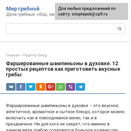
Перейти
Мир грибной
Для любых предложений по
к
Дела грибные: сбор, заготовка, рецепты
сайту: simplepub@cp9.ru
контенту
Поиск:
Главная
»
Рецепты блюд
Фаршированные шампиньоны в духовке. 12
простых рецептов как приготовить вкусные
грибы
Фаршированные шампиньоны в духовке – это вкусное,
аппетитное, ароматное и сытное блюдо, которое можно
включать как в повседневное меню, так и в
праздничное. Ни для кого не секрет, что именно в
данном виде грибов содержится большое количество