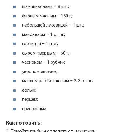
шампиньонами – 8 шт.;
фаршем мясным – 150 г;
небольшой луковицей – 1 шт.;
майонезом – 1 ст. л.;
горчицей – 1 ч. л.;
сыром твердым – 60 г;
чесноком – 1 зубчик;
укропом свежим;
маслом растительным – 2-3 ст. л.;
солью;
перцем;
приправами.
Как готовить:
1. Помойте грибы и отделите от них ножки.