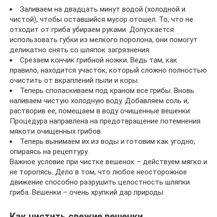
Заливаем на двадцать минут водой (холодной и
чистой), чтобы оставшийся мусор отошел. То, что не
отходит от гриба убираем руками. Допускается
использовать губки из мелкого поролона, они помогут
деликатно снять со шляпок загрязнения.
Срезаем кончик грибной ножки. Ведь там, как
правило, находится участок, который сложно полностью
очистить от вкраплений пыли и коры.
Теперь споласкиваем под краном все грибы. Вновь
наливаем чистую холодную воду. Добавляем соль и,
растворив ее, помещаем в воду очищенные вешенки.
Процедура направлена на предотвращение потемнения
мякоти очищенных грибов.
Теперь вынимаем их из воды и готовим как угодно,
опираясь на рецептуру.
Важное условие при чистке вешенок – действуем мягко и
не торопясь. Дело в том, что любое неосторожное
движение способно разрушить целостность шляпки
гриба. Вешенки – очень хрупкий дар природы.
Как чистить свежие вешенки