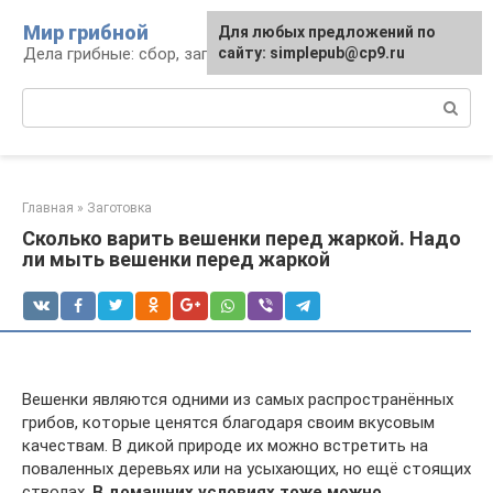
Перейти
Мир грибной
Для любых предложений по
к
Дела грибные: сбор, заготовка, рецепты
сайту: simplepub@cp9.ru
контенту
Поиск:
Главная
»
Заготовка
Сколько варить вешенки перед жаркой. Надо
ли мыть вешенки перед жаркой
Вешенки являются одними из самых распространённых
грибов, которые ценятся благодаря своим вкусовым
качествам. В дикой природе их можно встретить на
поваленных деревьях или на усыхающих, но ещё стоящих
стволах.
В домашних условиях тоже можно