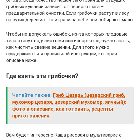
блюдо. Ведь качество нашей заготовки для будущих
грибных кушаний зависит от первого шага –
предварительной очистки. Если грибочки растут в лесу
на сухих деревьях, то и грязи на себе они собирают мало.
Чтобы не допускать ошибок, из-за которых плодовые
тела станут водянистыми или испортятся, нужно знать,
как чистить свежие вешенки. Для этого нужно
придерживаться правильной инструкции, которая
описана ниже.
Где взять эти грибочки?
Читайте также:
Гриб Цезарь (цезарский гриб,
мухомор цезаря, цезарский мухомор, яичный):
фото и описание, как готовить, рецепты
приготовления
Вам будет интересно:Каша рисовая в мультиварке с