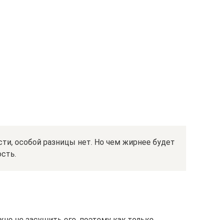
ти, особой разницы нет. Но чем жирнее будет
ость.
жно не засушить его, поэтому как только