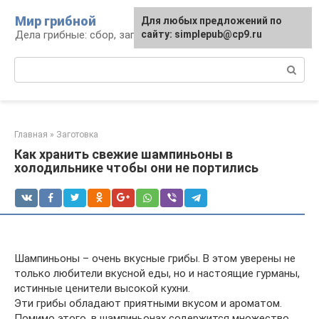
Перейти
Мир грибной
Для любых предложений по
к
Дела грибные: сбор, заготовка, рецепты
сайту: simplepub@cp9.ru
контенту
Поиск:
Главная
»
Заготовка
Как хранить свежие шампиньоны в
холодильнике чтобы они не портились
Шампиньоны – очень вкусные грибы. В этом уверены не
только любители вкусной еды, но и настоящие гурманы,
истинные ценители высокой кухни.
Эти грибы обладают приятными вкусом и ароматом.
Помимо этого, в шампиньонах содержится множество