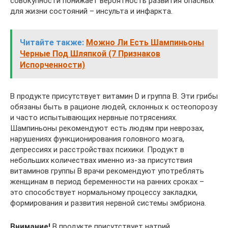
совокупности понижает вероятность развития опасных
для жизни состояний – инсульта и инфаркта.
Читайте также:
Можно Ли Есть Шампиньоны
Черные Под Шляпкой (7 Признаков
Испорченности)
В продукте присутствует витамин D и группа В. Эти грибы
обязаны быть в рационе людей, склонных к остеопорозу
и часто испытывающих нервные потрясениях.
Шампиньоны рекомендуют есть людям при неврозах,
нарушениях функционирования головного мозга,
депрессиях и расстройствах психики. Продукт в
небольших количествах именно из-за присутствия
витаминов группы В врачи рекомендуют употреблять
женщинам в период беременности на ранних сроках –
это способствует нормальному процессу закладки,
формирования и развития нервной системы эмбриона.
Внимание!
В продукте присутствует натрий,