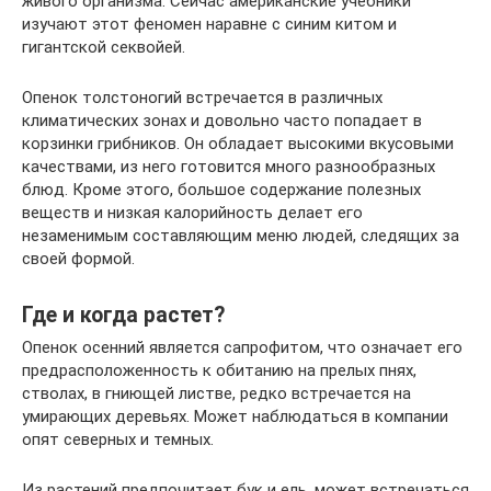
живого организма. Сейчас американские учебники
изучают этот феномен наравне с синим китом и
гигантской секвойей.
Опенок толстоногий встречается в различных
климатических зонах и довольно часто попадает в
корзинки грибников. Он обладает высокими вкусовыми
качествами, из него готовится много разнообразных
блюд. Кроме этого, большое содержание полезных
веществ и низкая калорийность делает его
незаменимым составляющим меню людей, следящих за
своей формой.
Где и когда растет?
Опенок осенний является сапрофитом, что означает его
предрасположенность к обитанию на прелых пнях,
стволах, в гниющей листве, редко встречается на
умирающих деревьях. Может наблюдаться в компании
опят северных и темных.
Из растений предпочитает бук и ель, может встречаться