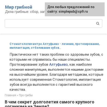
Перейти
Мир грибной
Для любых предложений по
к
Дела грибные: сбор, заготовка, рецепты
сайту: simplepub@cp9.ru
контенту
Поиск:
Стоматология метро Алтуфьево - лечение, протезирование,
имплантация, отбеливание зубов..
Практически нет таких проблем со здоровьем зубов, с
которыми не справилась бы наши специалисты.
Протезирование зубов
Алтуфьево
, как наиболее
сложная манипуляция, выполняется нашими докторами
на высочайшем уровне. Благодаря методикам, которые
использует современная Стоматология, имплантация
зубов всегда выполняется с гарантией высокого
качества.
Главная
»
Про грибы
В чем секрет долголетия самого крупного
организма на Земле?