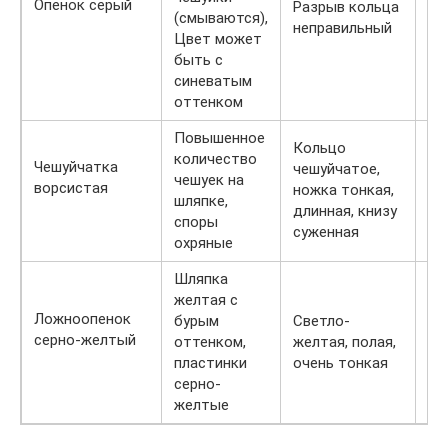
Опенок серый
Разрыв кольца
за
(смываются),
неправильный
оч
Цвет может
ду
быть с
синеватым
оттенком
Повышенное
Кольцо
количество
Вк
Чешуйчатка
чешуйчатое,
чешуек на
го
ворсистая
ножка тонкая,
шляпке,
за
длинная, книзу
споры
ре
суженная
охряные
Шляпка
желтая с
Ложноопенок
бурым
Светло-
Го
серно-желтый
оттенком,
желтая, полая,
за
пластинки
очень тонкая
не
серно-
желтые