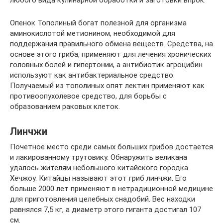
любого вида кулинарной обработки и заготовки впрок.
Опенок Тополиный богат полезной для организма
аминокислотой метионином, необходимой для
поддержания правильного обмена веществ. Средства, на
основе этого гриба, применяют для лечения хронических
головных болей и гипертонии, а антибиотик агроцибин
используют как антибактериальное средство.
Получаемый из тополиных опят лектин применяют как
противоопухолевое средство, для борьбы с
образованием раковых клеток.
Линчжи
Почетное место среди самых больших грибов достается
и лакированному трутовику. Обнаружить великана
удалось жителям небольшого китайского городка
Хечжоу. Китайцы называют этот гриб линчжи. Его
больше 2000 лет применяют в нетрадиционной медицине
для приготовления целебных снадобий. Вес находки
равнялся 7,5 кг, а диаметр этого гиганта достигал 107
см.