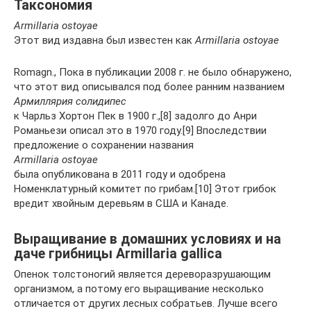
Таксономия
Armillaria ostoyae
Этот вид издавна был известен как
Armillaria ostoyae
Romagn., Пока в публикации 2008 г. не было обнаружено,
что этот вид описывался под более ранним названием
Армиллярия солидипес
к Чарльз Хортон Пек в 1900 г.,[8] задолго до Анри
Романьези описал это в 1970 году.[9] Впоследствии
предложение о сохранении названия
Armillaria ostoyae
была опубликована в 2011 году и одобрена
Номенклатурный комитет по грибам.[10] Этот грибок
вредит хвойным деревьям в США и Канаде.
Выращивание в домашних условиях и на
даче грибницы Armillaria gallica
Опенок толстоногий является дереворазрушающим
организмом, а потому его выращивание несколько
отличается от других лесных собратьев. Лучше всего