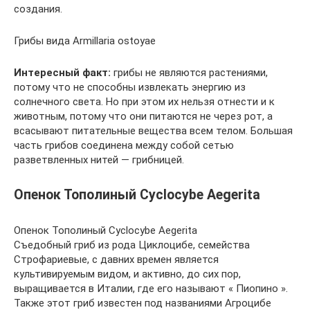
создания.
Грибы вида Armillaria ostoyae
Интересный факт:
грибы не являются растениями,
потому что не способны извлекать энергию из
солнечного света. Но при этом их нельзя отнести и к
животным, потому что они питаются не через рот, а
всасывают питательные вещества всем телом. Большая
часть грибов соединена между собой сетью
разветвленных нитей — грибницей.
Опенок Тополиный Cyclocybe Aegerita
Опенок Тополиный Cyclocybe Aegerita
Съедобный гриб из рода Циклоцибе, семейства
Строфариевые, с давних времен является
культивируемым видом, и активно, до сих пор,
выращивается в Италии, где его называют « Пиопино ».
Также этот гриб известен под названиями Агроцибе