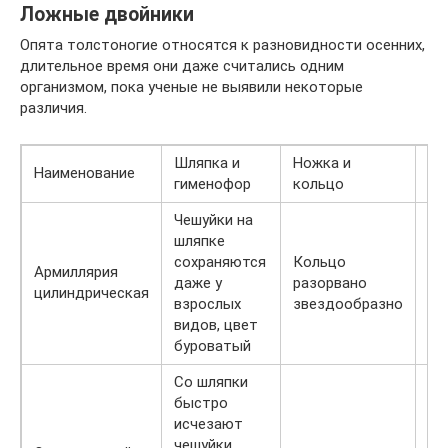
Ложные двойники
Опята толстоногие относятся к разновидности осенних,
длительное время они даже считались одним
организмом, пока ученые не выявили некоторые
различия.
Шляпка и
Ножка и
За
Наименование
гименофор
кольцо
вк
Чешуйки на
шляпке
сохраняются
Кольцо
Армиллярия
Сы
даже у
разорвано
цилиндрическая
за
взрослых
звездообразно
видов, цвет
буроватый
Со шляпки
быстро
исчезают
Гр
чешуйки