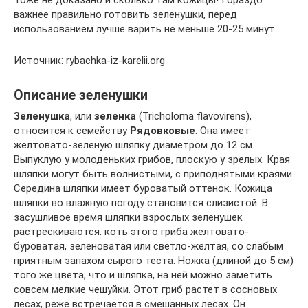
Тоже не доказано и сколько там кожицы! Гораздо
важнее правильно готовить зеленушки, перед
использованием лучше варить не меньше 20-25 минут.
Источник: rybachka-iz-karelii.org
Описание зеленушки
Зеленушка
, или
зеленка
(Tricholoma flavovirens),
относится к семейству
Рядовковые
. Она имеет
желтовато-зеленую шляпку диаметром до 12 см.
Выпуклую у молоденьких грибов, плоскую у зрелых. Края
шляпки могут быть волнистыми, с приподнятыми краями.
Середина шляпки имеет буроватый оттенок. Кожица
шляпки во влажную погоду становится слизистой. В
засушливое время шляпки взрослых зеленушек
растрескиваются. коть этого гриба желтовато-
буроватая, зеленоватая или светло-желтая, со слабым
приятным запахом сырого теста. Ножка (длиной до 5 см)
того же цвета, что и шляпка, на ней можно заметить
совсем мелкие чешуйки. Этот гриб растет в сосновых
лесах, реже встречается в смешанных лесах. Он