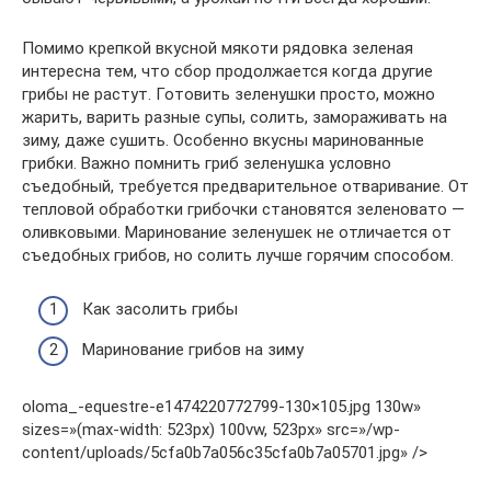
Помимо крепкой вкусной мякоти рядовка зеленая
интересна тем, что сбор продолжается когда другие
грибы не растут. Готовить зеленушки просто, можно
жарить, варить разные супы, солить, замораживать на
зиму, даже сушить. Особенно вкусны маринованные
грибки. Важно помнить гриб зеленушка условно
съедобный, требуется предварительное отваривание. От
тепловой обработки грибочки становятся зеленовато —
оливковыми. Маринование зеленушек не отличается от
съедобных грибов, но солить лучше горячим способом.
Как засолить грибы
Маринование грибов на зиму
oloma_-equestre-e1474220772799-130×105.jpg 130w»
sizes=»(max-width: 523px) 100vw, 523px» src=»/wp-
content/uploads/5cfa0b7a056c35cfa0b7a05701.jpg» />