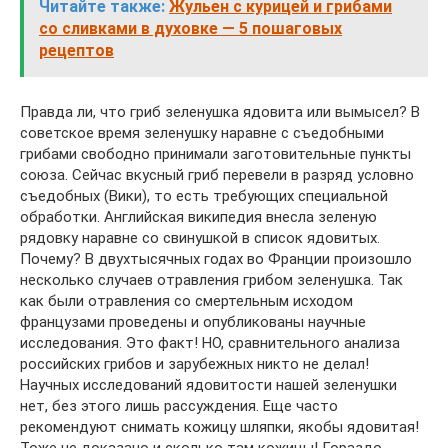
Читайте также:
Жульен с курицей и грибами
со сливками в духовке — 5 пошаговых
рецептов
Правда ли, что гриб зеленушка ядовита или вымысел? В
советское время зеленушку наравне с съедобными
грибами свободно принимали заготовительные пункты
союза. Сейчас вкусный гриб перевели в разряд условно
съедобных (Вики), то есть требующих специальной
обработки. Английская википедия внесла зеленую
рядовку наравне со свинушкой в список ядовитых.
Почему? В двухтысячных годах во Франции произошло
несколько случаев отравления грибом зеленушка. Так
как были отравления со смертельным исходом
французами проведены и опубликованы научные
исследования. Это факт! НО, сравнительного анализа
российских грибов и зарубежных никто не делал!
Научных исследований ядовитости нашей зеленушки
нет, без этого лишь рассуждения. Еще часто
рекомендуют снимать кожицу шляпки, якобы ядовитая!