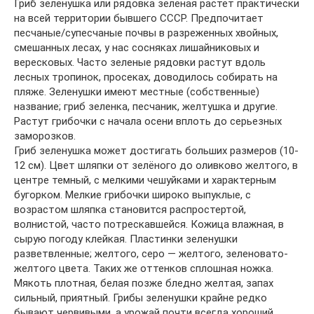
Гриб зеленушка или рядовка зеленая растет практически
на всей территории бывшего СССР. Предпочитает
песчаные/супесчаные почвы в разреженных хвойных,
смешанных лесах, у нас сосняках лишайниковых и
вересковых. Часто зеленые рядовки растут вдоль
лесных тропинок, просеках, доводилось собирать на
пляже. Зеленушки имеют местные (собственные)
название; гриб зеленка, песчаник, желтушка и другие.
Растут грибочки с начала осени вплоть до серьезных
заморозков.
Гриб зеленушка может достигать больших размеров (10-
12 см). Цвет шляпки от зелёного до оливково желтого, в
центре темный, с мелкими чешуйками и характерным
бугорком. Мелкие грибочки широко выпуклые, с
возрастом шляпка становится распростертой,
волнистой, часто потрескавшейся. Кожица влажная, в
сырую погоду клейкая. Пластинки зеленушки
разветвленные; желтого, серо — желтого, зеленовато-
желтого цвета. Таких же оттенков сплошная ножка.
Мякоть плотная, белая позже бледно желтая, запах
сильный, приятный. Грибы зеленушки крайне редко
бывают червивыми, а урожай почти всегда хороший.