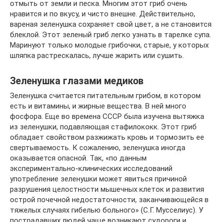
отмыть от земли и песка. Многим этот гриб очень
нравится и по вкусу, и чисто внешне. Действительно,
вареная зеленушка сохраняет свой цвет, а не становится
блеклой. Этот зеленый гриб легко узнать в тарелке супа.
Маринуют только молодые грибочки, старые, у которых
шляпка растрескалась, лучше жарить или сушить.
Зеленушка глазами медиков
Зеленушка считается питательным грибом, в котором
есть и витамины, и жирные вещества. В ней много
фосфора. Еще во времена СССР была изучена вытяжка
из зеленушки, подавляющая стафилококк. Этот гриб
обладает свойством разжижать кровь и тормозить ее
свертываемость. К сожалению, зеленушка иногда
оказывается опасной. Так, «по данным
экспериментально-клинических исследований
употребление зеленушки может явиться причиной
разрушения целостности мышечных клеток и развития
острой почечной недостаточности, заканчивающейся в
тяжелых случаях гибелью больного» (С.Г. Мусселиус). У
пострадавших людей чаще возникают судороги и