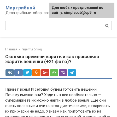
Перейти
Мир грибной
Для любых предложений по
к
Дела грибные: сбор, заготовка, рецепты
сайту: simplepub@cp9.ru
контенту
Поиск:
Главная
»
Рецепты блюд
Сколько времени варить и как правильно
жарить вешенки (+21 фото)?
Привет всем! И сегодня будем готовить вешенки.
Почему именно они? Ходить в лес необязательно —
супермаркете их можно найти в любое время. Еще они
очень полезные и считаются диетическими, отваривать
их при жарки не надо. Узнаем как приготовить их на
сковороде и не испортить: со сметанкой, с картошкой —