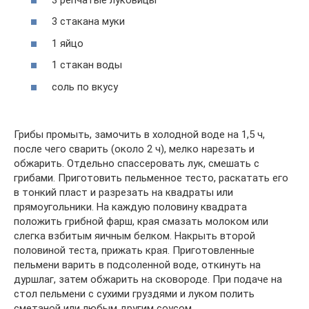
3 стакана муки
1 яйцо
1 стакан воды
соль по вкусу
Грибы промыть, замочить в холодной воде на 1,5 ч,
после чего сварить (около 2 ч), мелко нарезать и
обжарить. Отдельно спассеровать лук, смешать с
грибами. Приготовить пельменное тесто, раскатать его
в тонкий пласт и разрезать на квадраты или
прямоугольники. На каждую половину квадрата
положить грибной фарш, края смазать молоком или
слегка взбитым яичным белком. Накрыть второй
половиной теста, прижать края. Приготовленные
пельмени варить в подсоленной воде, откинуть на
дуршлаг, затем обжарить на сковороде. При подаче на
стол пельмени с сухими груздями и луком полить
сметаной или любым другим соусом.