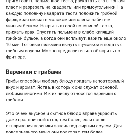
Приготовить пельменное тесто, раскатать его в тонкий
пласт и разрезать на квадраты или прямоугольники. На
каждую половину квадрата теста положить грибной
фарш, края смазать молоком или слегка взбитым
яичным белком. Накрыть второй половиной теста,
прижать края. Опустить пельмени в слабо кипящий
грибной бульон, а когда они всплывут, варить еще около
10 мин. Готовые пельмени вынуть шумовкой и подать с
грибным соусом. Можно предварительно обжарить во
фритюре.
Вареники с грибами
Грибы способны любому блюду придать неповторимый
вкус и аромат. Яства, в которых они служат основой,
любимы многими. И к их числу относятся вареники с
грибами.
Это очень вкусное и сытное блюдо вправе украсить
даже праздничный стол, тем более, если после
отваривания вареники запечь под сырным соусом. Для
повседневного меню они подходят тем более.