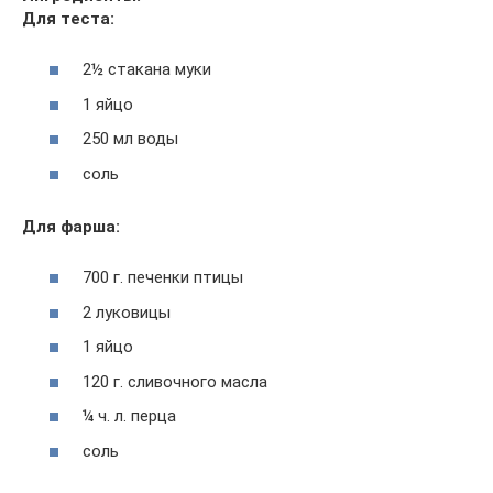
Для теста:
2½ стакана муки
1 яйцо
250 мл воды
соль
Для фарша:
700 г. печенки птицы
2 луковицы
1 яйцо
120 г. сливочного масла
¼ ч. л. перца
соль