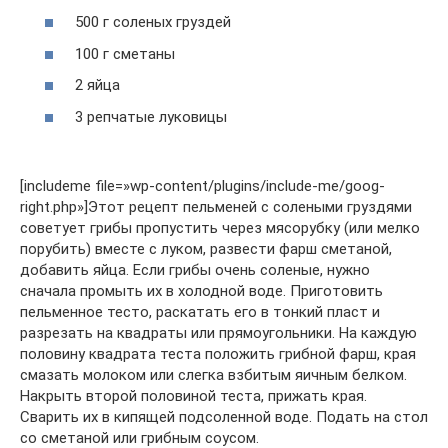
500 г соленых груздей
100 г сметаны
2 яйца
3 репчатые луковицы
[includeme file=»wp-content/plugins/include-me/goog-
right.php»]Этот рецепт пельменей с солеными груздями
советует грибы пропустить через мясорубку (или мелко
порубить) вместе с луком, развести фарш сметаной,
добавить яйца. Если грибы очень соленые, нужно
сначала промыть их в холодной воде. Приготовить
пельменное тесто, раскатать его в тонкий пласт и
разрезать на квадраты или прямоугольники. На каждую
половину квадрата теста положить грибной фарш, края
смазать молоком или слегка взбитым яичным белком.
Накрыть второй половиной теста, прижать края.
Сварить их в кипящей подсоленной воде. Подать на стол
со сметаной или грибным соусом.