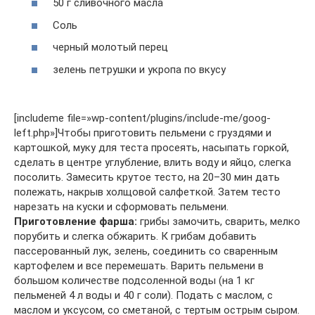
50 г сливочного масла
Соль
черный молотый перец
зелень петрушки и укропа по вкусу
[includeme file=»wp-content/plugins/include-me/goog-
left.php»]Чтобы приготовить пельмени с груздями и
картошкой, муку для теста просеять, насыпать горкой,
сделать в центре углубление, влить воду и яйцо, слегка
посолить. Замесить крутое тесто, на 20–30 мин дать
полежать, накрыв холщовой салфеткой. Затем тесто
нарезать на куски и сформовать пельмени.
Приготовление фарша:
грибы замочить, сварить, мелко
порубить и слегка обжарить. К грибам добавить
пассерованный лук, зелень, соединить со сваренным
картофелем и все перемешать. Варить пельмени в
большом количестве подсоленной воды (на 1 кг
пельменей 4 л воды и 40 г соли). Подать с маслом, с
маслом и уксусом, со сметаной, с тертым острым сыром.