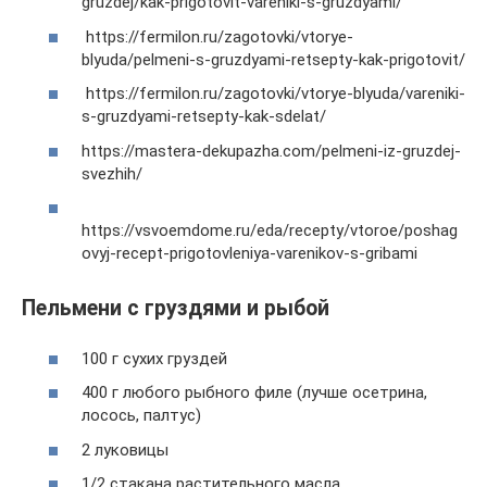
gruzdej/kak-prigotovit-vareniki-s-gruzdyami/
https://fermilon.ru/zagotovki/vtorye-
blyuda/pelmeni-s-gruzdyami-retsepty-kak-prigotovit/
https://fermilon.ru/zagotovki/vtorye-blyuda/vareniki-
s-gruzdyami-retsepty-kak-sdelat/
https://mastera-dekupazha.com/pelmeni-iz-gruzdej-
svezhih/
https://vsvoemdome.ru/eda/recepty/vtoroe/poshag
ovyj-recept-prigotovleniya-varenikov-s-gribami
Пельмени с груздями и рыбой
100 г сухих груздей
400 г любого рыбного филе (лучше осетрина,
лосось, палтус)
2 луковицы
1/2 стакана растительного масла