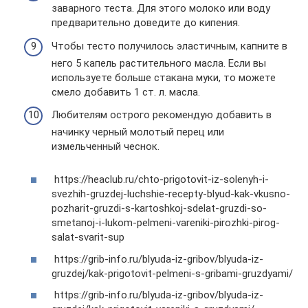
заварного теста. Для этого молоко или воду
предварительно доведите до кипения.
Чтобы тесто получилось эластичным, капните в
него 5 капель растительного масла. Если вы
используете больше стакана муки, то можете
смело добавить 1 ст. л. масла.
Любителям острого рекомендую добавить в
начинку черный молотый перец или
измельченный чеснок.
https://heaclub.ru/chto-prigotovit-iz-solenyh-i-
svezhih-gruzdej-luchshie-recepty-blyud-kak-vkusno-
pozharit-gruzdi-s-kartoshkoj-sdelat-gruzdi-so-
smetanoj-i-lukom-pelmeni-vareniki-pirozhki-pirog-
salat-svarit-sup
https://grib-info.ru/blyuda-iz-gribov/blyuda-iz-
gruzdej/kak-prigotovit-pelmeni-s-gribami-gruzdyami/
https://grib-info.ru/blyuda-iz-gribov/blyuda-iz-